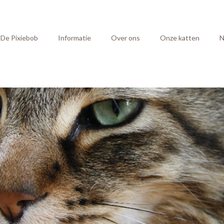
De Pixiebob
Informatie
Over ons
Onze katten
N