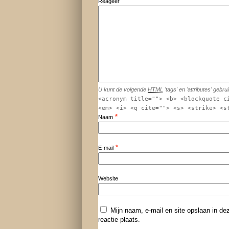
Reageer
U kunt de volgende
HTML
'tags' en 'attributes' gebru
<acronym title=""> <b> <blockquote c
<em> <i> <q cite=""> <s> <strike> <s
*
Naam
*
E-mail
Website
Mijn naam, e-mail en site opslaan in d
reactie plaats.