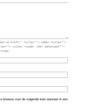
iken:
<a href="" title=""> <abbr title="">
ite=""> <cite> <code> <del datetime="">
trong>
eze browser voor de volgende keer wanneer ik een